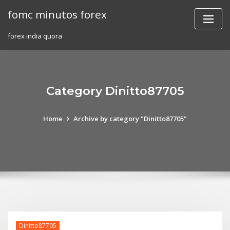
Skip
fomc minutos forex
to
content
forex india quora
Category Dinitto87705
Home
Archive by category "Dinitto87705"
Dinitto87705