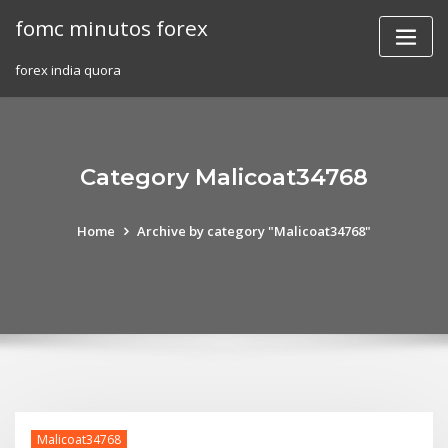
Skip
fomc minutos forex
to
content
forex india quora
Category Malicoat34768
Home
Archive by category "Malicoat34768"
Malicoat34768